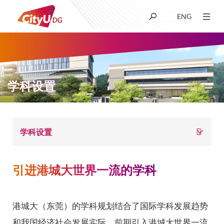
ENG
关于我们
学术
学科设置
招生
面
学科设置
科研
包
引进港城大世界一流的学科
屑
学生生活
港城大（东莞）的学科规划结合了国际学科发展趋势
新闻及媒体
和我国经济社会发展实际，前期引入港城大世界一流