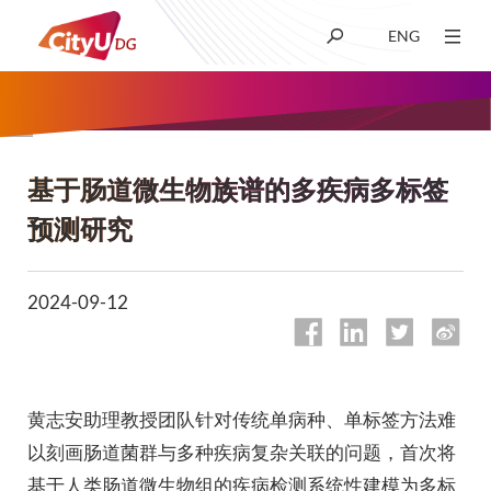
ENG
关于我们
学术
基于肠道微生物族谱的多疾病多标签
面
预测研究
包
招生
屑
2024-09-12
科研
学生生活
黄志安助理教授团队针对传统单病种、单标签方法难
以刻画肠道菌群与多种疾病复杂关联的问题，首次将
新闻及媒体
基于人类肠道微生物组的疾病检测系统性建模为多标