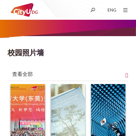
ENG
关于我们
学术
校园照片墙
面
包
招生
查看全部
屑
科研
学生生活
新闻及媒体